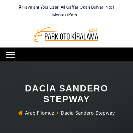
Havalanı Yolu Üzeri Ali Gaffar Okan Bulvarı No:1
Merkez/Kars
DACIA SANDERO
STEPWAY
Araç Filomuz
Dacia Sandero Stepway